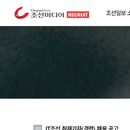
조선일보 
IT조선 취재기자(경력) 채용 공고
마감