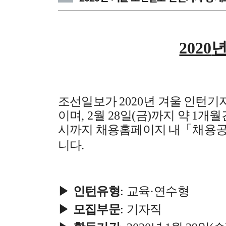
2020
년
조선일보가
2020
년 겨울 인턴기
이며
, 2
월
28
일
(
금
)
까지 약
1
개월
시까지 채용홈페이지 내
「
채용
니다
.
▶
인턴유형
:
교육
·
연수형
▶
모집부문
:
기자직