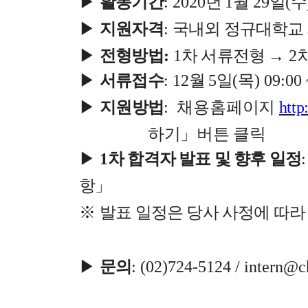
▶
활동기간
: 2020
년
1
월
29
일
(
수
▶
지원자격
:
국내외 정규대학교
▶
전형방법
:
1
차 서류전형
→
2
▶
서류접수
: 12
월
5
일
(
목
) 09:00
▶
지원방법
:
채용
홈페이지
http
하기
」
버튼 클릭
▶
1
차 합격자 발표 및 향후 일정
:
항
」
※
발표 일정은 당사 사정에 따라
▶
문의
: (02)724-5124 /
intern@c