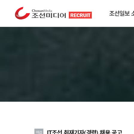
조선일보 
IT조선 취재기자(경력) 채용 공고
마감