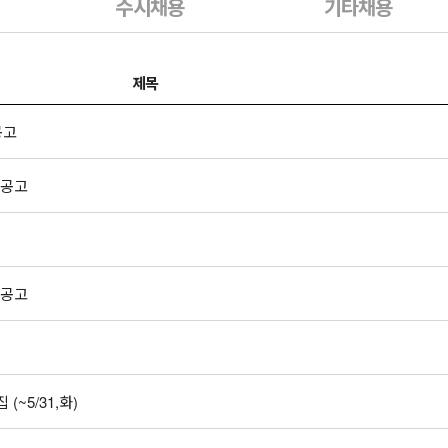
수시채용
기타채용
제목
공고
 공고
 공고
(~5/31,화)